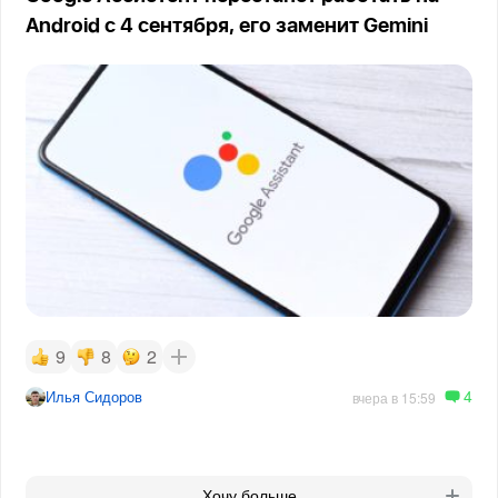
Android с 4 сентября, его заменит Gemini
9
8
2
4
Илья Сидоров
вчера в 15:59
Хочу больше