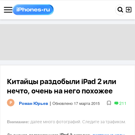
Китайцы раздобыли iPad 2 или
нечто, очень на него похожее
Роман Юрьев
|
211
Обновлено 17 марта 2015
Внимание:
далее много фотографий. Следите за трафиком.
До анонса долгожданного
iPad 2
остались
считанные часы