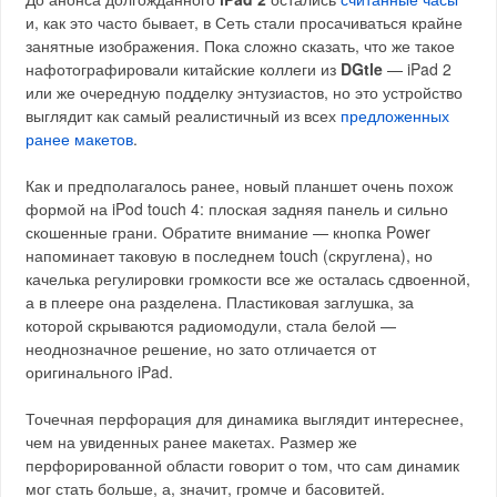
и, как это часто бывает, в Сеть стали просачиваться крайне
занятные изображения. Пока сложно сказать, что же такое
нафотографировали китайские коллеги из
DGtle
— iPad 2
или же очередную подделку энтузиастов, но это устройство
выглядит как самый реалистичный из всех
предложенных
ранее макетов
.
Как и предполагалось ранее, новый планшет очень похож
формой на iPod touch 4: плоская задняя панель и сильно
скошенные грани. Обратите внимание — кнопка Power
напоминает таковую в последнем touch (скруглена), но
качелька регулировки громкости все же осталась сдвоенной,
а в плеере она разделена. Пластиковая заглушка, за
которой скрываются радиомодули, стала белой —
неоднозначное решение, но зато отличается от
оригинального iPad.
Точечная перфорация для динамика выглядит интереснее,
чем на увиденных ранее макетах. Размер же
перфорированной области говорит о том, что сам динамик
мог стать больше, а, значит, громче и басовитей.