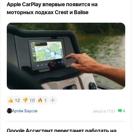
Apple CarPlay впервые появится на
моторных лодках Crest и Balise
12
10
1
4
Артём Баусов
вчера в 17:01
Google Ассистент перестанет работать на