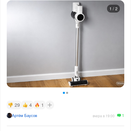
1
/
2
29
4
1
1
Артём Баусов
вчера в 19:00