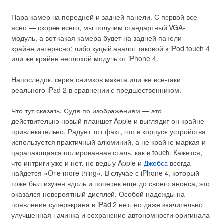
Пара камер на передней и задней панели. С первой все
ясно — скорее всего, мы получим стандартный VGA-
модуль, а вот какая камера будет на задней панели —
крайне интересно: либо куцый аналог таковой в iPod touch 4
или же крайне неплохой модуль от iPhone 4.
Напоследок, серия снимков макета или же все-таки
реального iPad 2 в сравнении с предшественником.
Что тут сказать. Судя по изображениям — это
действительно новый планшет Apple и выглядит он крайне
привлекательно. Радует тот факт, что в корпусе устройства
используется практичный алюминий, а не крайне маркая и
царапающаяся полированная сталь, как в touch. Кажется,
что интриги уже и нет, но ведь у Apple и
Джобса
всегда
найдется «One more thing». В случае с iPhone 4, который
тоже был изучен вдоль и поперек еще до своего анонса, это
оказался невероятный дисплей. Особой надежды на
появление суперэкрана в iPad 2 нет, но даже значительно
улучшенная начинка и сохранение автономности оригинала