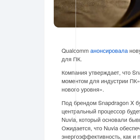
Qualcomm
анонсировала
нову
для ПК.
Компания утверждает, что S
моментом для индустрии ПК»
нового уровня».
Под брендом Snapdragon X б
центральный процессор будет
Nuvia, который основали бывш
Ожидается, что Nuvia обеспе
энергоэффективность, как и 