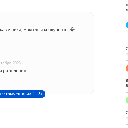
О
п
 сказочники, мамкины конкуренты 😂
З
ч
ктября 2023
ем раболепии.
В
В
все комментарии (+13)
З
ч