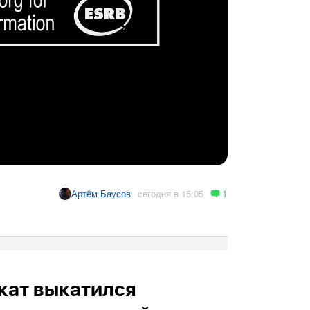
1
сегодня в 15:05
Артём Баусов
кат выкатился