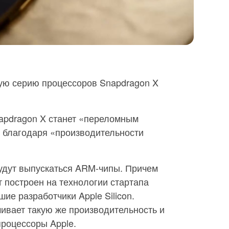
ю серию процессоров Snapdragon X
napdragon X станет «переломным
 благодаря «производительности
удут выпускаться ARM-чипы. Причем
 построен на технологии стартапа
ие разработчики Apple Silicon.
чивает такую же производительность и
процессоры Apple.