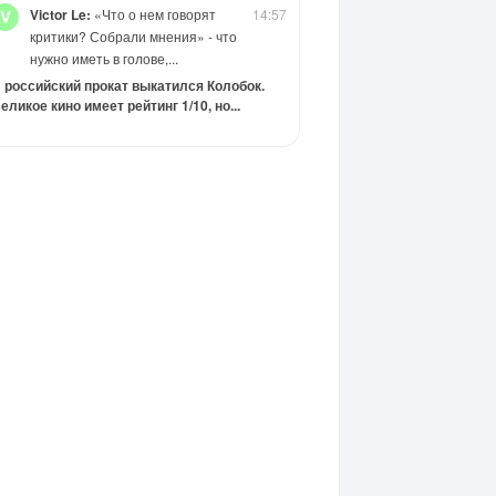
Victor Le:
«Что о нем говорят
14:57
V
критики? Собрали мнения» - что
нужно иметь в голове,...
 российский прокат выкатился Колобок.
еликое кино имеет рейтинг 1/10, но...