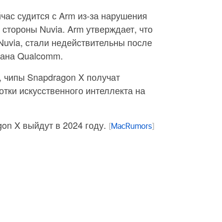
час судится с Arm из-за нарушения
стороны Nuvia. Arm утверждает, что
Nuvia, стали недействительны после
дана Qualcomm.
 чипы Snapdragon X получат
тки искусственного интеллекта на
on X выйдут в 2024 году.
[
MacRumors
]