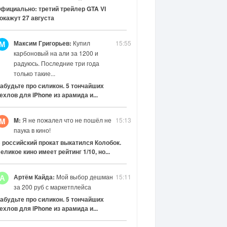
фициально: третий трейлер GTA VI
окажут 27 августа
Максим Григорьев:
Купил
15:55
М
карбоновый на али за 1200 и
радуюсь. Последние три года
только такие...
абудьте про силикон. 5 тончайших
ехлов для iPhone из арамида и...
M:
Я не пожалел что не пошёл не
15:13
M
паука в кино!
 российский прокат выкатился Колобок.
еликое кино имеет рейтинг 1/10, но...
Артём Кайда:
Мой выбор дешман
15:11
А
за 200 руб с маркетплейса
абудьте про силикон. 5 тончайших
ехлов для iPhone из арамида и...