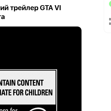
ий трейлер GTA VI
та
В
В