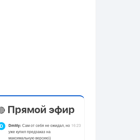
Прямой эфир
🔴
Dmitiy:
Сам от себя не ожидал, но
16:23
D
уже купил предзаказ на
максимальную версию))