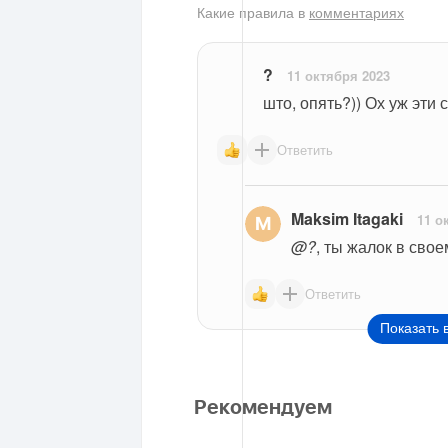
Какие правила в
комментариях
​?
11 октября 2023
што, опять?)) Ох уж эти
Ответить
Maksim Itagaki
11 о
@​?
, ты жалок в сво
Ответить
Показать 
Рекомендуем