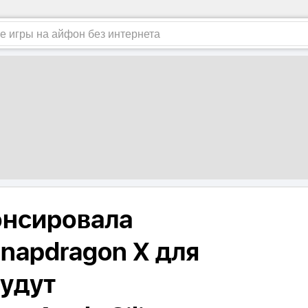
онсировала
napdragon X для
будут