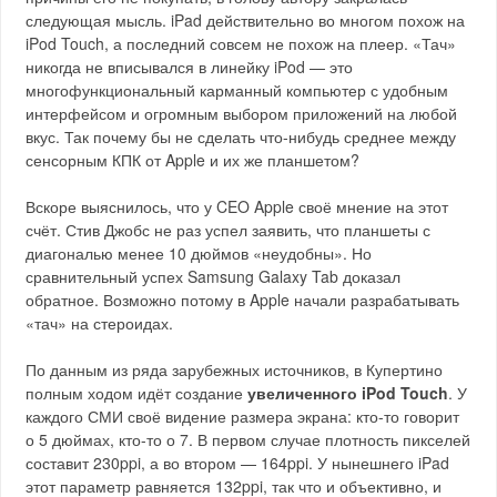
следующая мысль. iPad действительно во многом похож на
iPod Touch, а последний совсем не похож на плеер. «Тач»
никогда не вписывался в линейку iPod — это
многофункциональный карманный компьютер с удобным
интерфейсом и огромным выбором приложений на любой
вкус. Так почему бы не сделать что-нибудь среднее между
сенсорным КПК от Apple и их же планшетом?
Вскоре выяснилось, что у CEO Apple своё мнение на этот
счёт. Стив Джобс не раз успел заявить, что планшеты с
диагональю менее 10 дюймов «неудобны». Но
сравнительный успех Samsung Galaxy Tab доказал
обратное. Возможно потому в Apple начали разрабатывать
«тач» на стероидах.
По данным из ряда зарубежных источников, в Купертино
полным ходом идёт создание
увеличенного iPod Touch
. У
каждого СМИ своё видение размера экрана: кто-то говорит
о 5 дюймах, кто-то о 7. В первом случае плотность пикселей
составит 230ppi, а во втором — 164ppi. У нынешнего iPad
этот параметр равняется 132ppi, так что и объективно, и