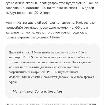
субъективно экран в новом устройстве будет лучше. Точное
разрешение, естественно, никто еще не знает — модели
выйдут не раньше 2012 года.
Кстати, Retina-дисплей всё-таки появится на iPad, однако
произойдёт это лишь через одно поколение. Об этом
заявляет тот же человек, что ранее точно предсказал
точные параметры дисплея iPhone 4:
Дисплей в iPad 3 будет иметь разрешение 2048×1536 и
матрицу IPS/FFS с еще более широкими углами обзора и
отличной читаемостью на солнечном свете. Но на данный
момент изготовление дисплеев со столь высоким
разрешением и матрицей IPS/FFS идёт слишком
медленными темпами и обходится дороже, чем того требует
Apple.
— Минг-Чи Куо, Concord Securities
Обилие слухов о третьих и последующих поколениях iPad