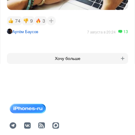
74
9
3
13
Артём Баусов
7 августа в 20:24
Хочу больше