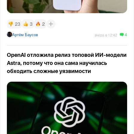
23
3
2
4
Артём Баусов
вчера в 12:42
OpenAI отложила релиз топовой ИИ-модели
Astra, потому что она сама научилась
обходить сложные уязвимости