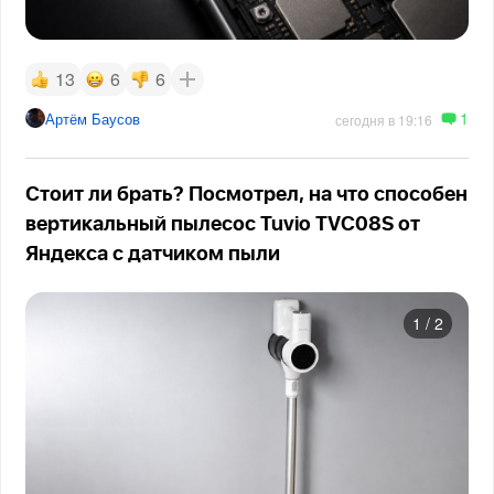
13
6
6
1
Артём Баусов
сегодня в 19:16
Стоит ли брать? Посмотрел, на что способен
вертикальный пылесос Tuvio TVC08S от
Яндекса с датчиком пыли
1
/
2