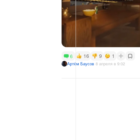
16
9
1
6
Артём Баусов
8 апреля в 9:02