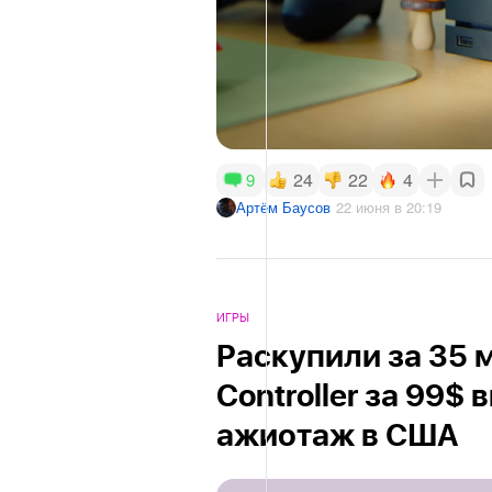
24
22
4
9
Артём Баусов
22 июня в 20:19
ИГРЫ
Раскупили за 35 
Controller за 99$
ажиотаж в США