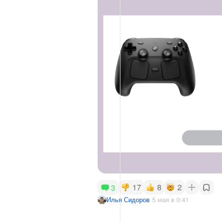
17
8
2
3
Илья Сидоров
5 мая в 0:41