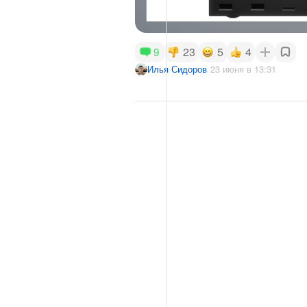
23
5
4
9
Илья Сидоров
23 июня в 13:31