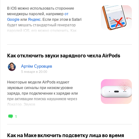
В iOS можно использовать сторонние
менеджеры паролей, например
от
Google
или
Яндекс
. Если при этом в Safari
будет мешать стандартный генератор
паролей iOS, его можно отключить. Как
отключи
Как отключить звуки зарядного чехла AirPods
Артём Суровцев
5 января в 20:00
Некоторые модели AirPods издают
звуковые сигналы при низком уровне
заряда, при подключении к зарядке или
при активации поиска наушников через
Локатор. Звуков
1
Как на Маке включить подсветку лица во время