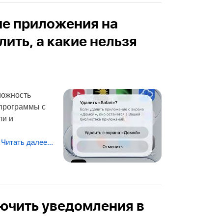
ые приложения на
ить, а какие нельзя
можность
 программы с
ли и
Читать далее...
ючить уведомления в