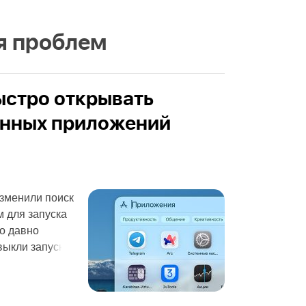
я проблем
ыстро открывать
енных приложений
зменили поиск
м для запуска
о давно
выкли запуск