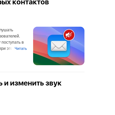
рых контактов
глушать
зователей.
 поступать в
при это
Читать
ь и изменить звук