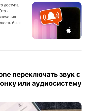
го доступа
Это -
ключения
жность была
one переключать звук с
онку или аудиосистему