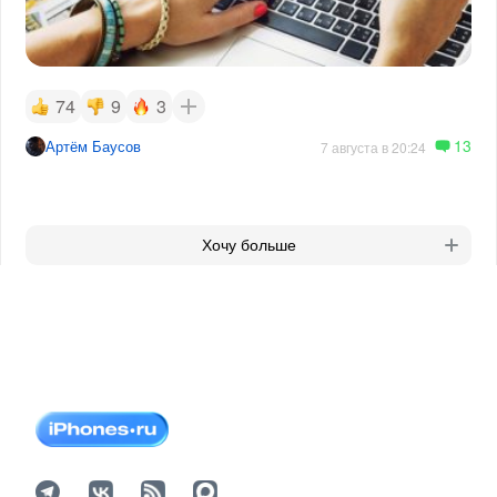
74
9
3
13
Артём Баусов
7 августа в 20:24
Хочу больше