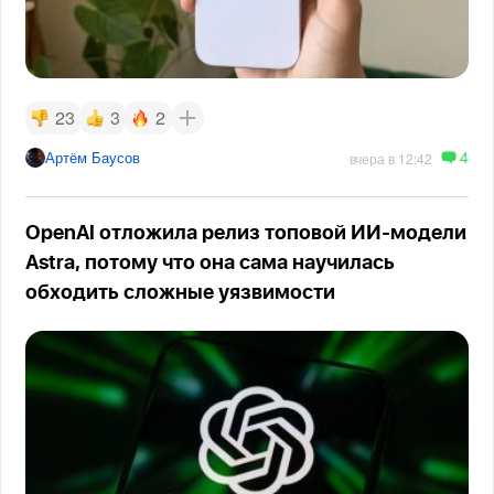
23
3
2
4
Артём Баусов
вчера в 12:42
OpenAI отложила релиз топовой ИИ-модели
Astra, потому что она сама научилась
обходить сложные уязвимости