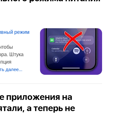
ивный режим
 чтобы
ора. Штука
опция
ть далее...
е приложения на
ятали, а теперь не