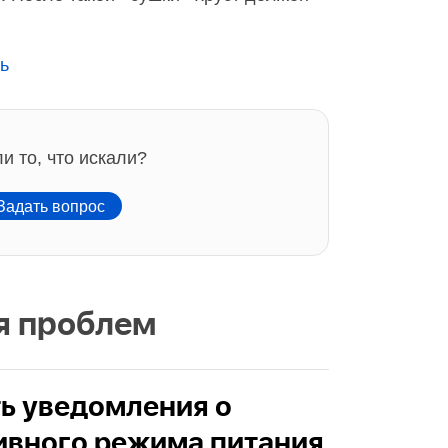
ь
и то, что искали?
адать вопрос
я проблем
ть уведомления о
ивного режима питания