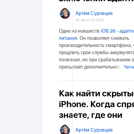
Артём Суровцев
30 августа 2025
Одно из новшеств
iOS 26
-
адапт
питания
. Он позволяет снижать
производительность смартфона,
продлить срок службы аккумулят
полезная, но при срабатывании 
присылает дополнительное
Чита
Как найти скрыты
iPhone. Когда спр
знаете, где они
Артём Суровцев