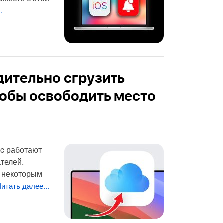
.
дительно сгрузить
чтобы освободить место
ac работают
телей.
ь некоторым
Читать далее...