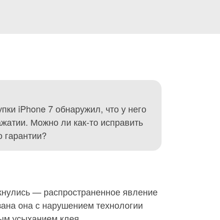
пки iPhone 7 обнаружил, что у него
ажатии. Можно ли как-то исправить
о гарантии?
лкнулись — распространенное явление
зана она с нарушением технологии
ым усыханием клея.