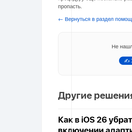
пропасть.
← Вернуться в раздел помощ
Не нашл
✍ З
Другие решени
Как в iOS 26 убра
включении адапт