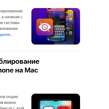
ь приложения
, а начиная с
не системы.
риложения
далее...
ублирование
hone на Mac
вили опцию
ном можно
Вместе с этой