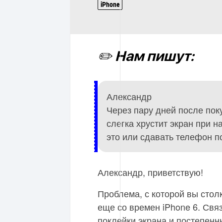
iPhone
✏️ Нам пишут:
Александр
Через пару дней после поку
слегка хрустит экран при н
это или сдавать телефон п
Александр, приветствую!
Проблема, с которой вы сто
еще со времен iPhone 6. Свя
поклейки экрана и постепенн