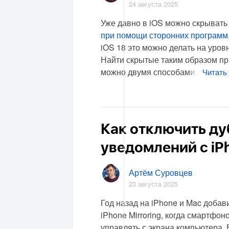
24 августа 2025
Уже давно в iOS можно скрыват
при помощи сторонних программ
iOS 18 это можно делать на уров
Найти скрытые таким образом п
можно двумя способами.
Читать 
Как отключить д
уведомлений с iP
Артём Суровцев
23 августа 2025
Год назад на iPhone и Mac доба
iPhone Mirroring, когда смартфо
управлять с экрана компьютера. 